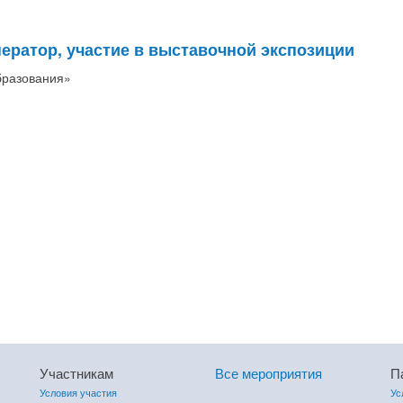
ператор, участие в выставочной экспозиции
бразования»
Участникам
Все мероприятия
П
Условия участия
Ус