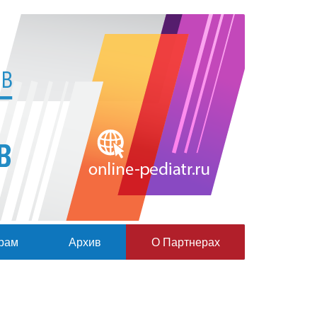
рам
Архив
О Партнерах