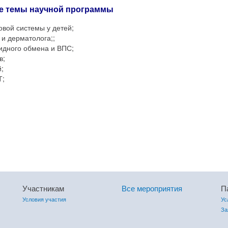
е темы научной программы
вой системы у детей;
и дерматолога;;
идного обмена и ВПС;
в;
;
Т;
Участникам
Все мероприятия
П
Условия участия
Ус
За