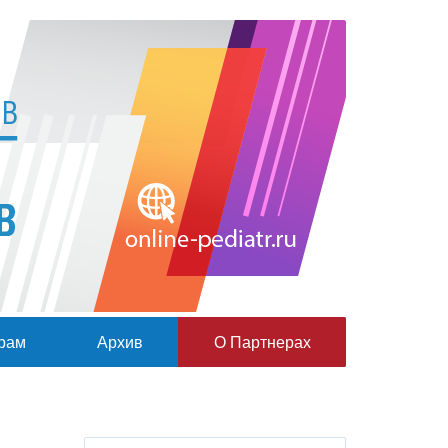
рам
Архив
О Партнерах